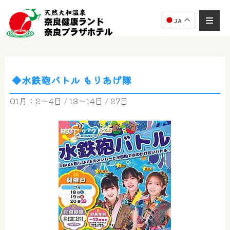
JA
◆水鉄砲バトル もりあげ隊
奈良健康ランド
AIコンシェルジュ
01月：2～4日 / 13～14日 / 27日
オンライン
奈良健康ランド AIコンシェルジュです。
ご質問をお伺いします。