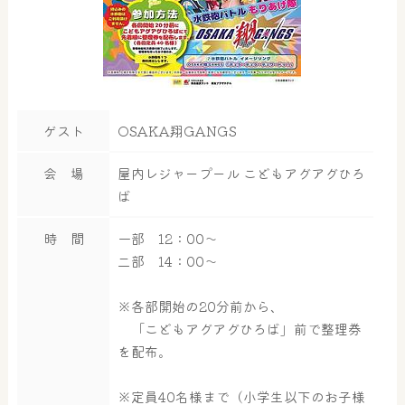
ゲスト
OSAKA翔GANGS
会 場
屋内レジャープール こどもアグアグひろ
ば
時 間
一部 12：00～
二部 14：00～
※各部開始の20分前から、
「こどもアグアグひろば」前で整理券
を配布。
※定員40名様まで（小学生以下のお子様