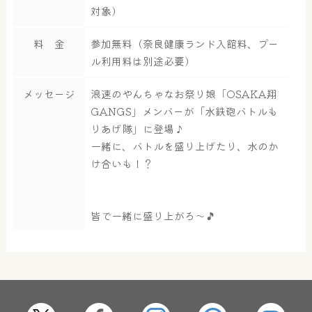
対象）
料 金
参加無料（奈良健康ランド入館料、プー
ル利用料は別途必要）
大浴場
サウナ・岩盤浴
メッセージ
浪速のやんちゃなお祭り娘「OSAKA翔
GANGS」メンバーが「水鉄砲バトルも
りあげ隊」に登場♪
一緒に、バトルを盛り上げたり、水のか
屋内レジャープール
グルメ
け合いも！？
皆で一緒に盛り上がろ～🎵
奈良わんぱくランド
ボディケア
はしゃきっズ
その他施設
ご宿泊