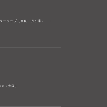
奈良健康ランド
トリークラブ（奈良・月ヶ瀬）
AIコンシェルジュ
オンライン
奈良健康ランド AIコンシェルジュです。
ご質問をお伺いします。
iJest（大阪）