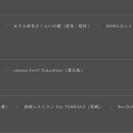
ホテル奈良さくらいの郷（奈良・桜井）
KOMAカン
）
samana hotel Yakushima（屋久島）
（兵庫）
薪焼レストラン The TERRACE（宮崎）
Bar D