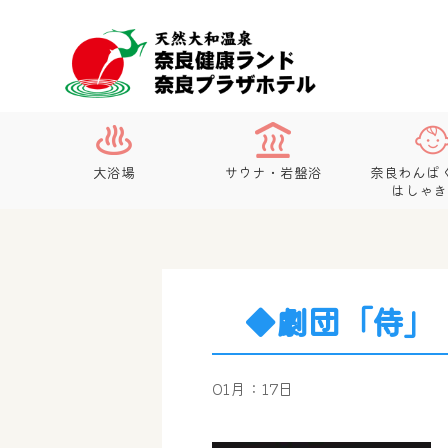
大浴場
サウナ・岩盤浴
奈良わんぱ
はしゃき
◆劇団「侍」
01月：17日