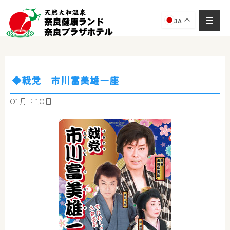
JA
◆戟党 市川富美雄一座
奈良健康ランド
AIコンシェルジュ
01月：10日
オンライン
奈良健康ランド AIコンシェルジュです。
ご質問をお伺いします。