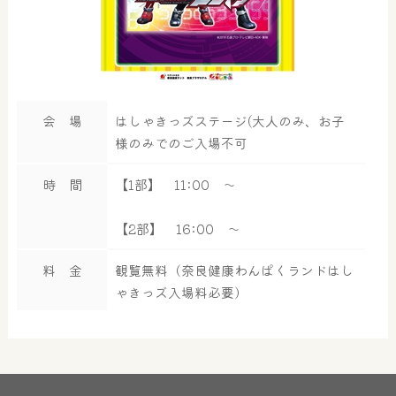
会 場
はしゃきっズステージ(大人のみ、お子
様のみでのご入場不可
時 間
【1部】 11:00 ～
【2部】 16:00 ～
料 金
観覧無料（奈良健康わんぱくランドはし
ゃきっズ入場料必要）
大浴場
サウナ・岩盤浴