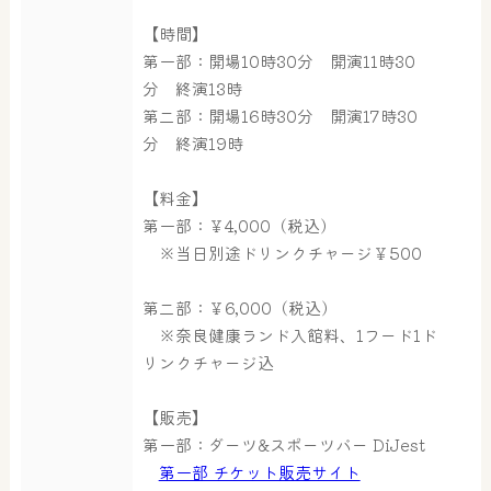
【時間】
第一部：開場10時30分 開演11時30
分 終演13時
屋内レジャープール
グルメ
第二部：開場16時30分 開演17時30
分 終演19時
奈良わんぱくランド
ボディケア
【料金】
はしゃきっズ
第一部：￥4,000（税込）
※当日別途ドリンクチャージ￥500
第二部：￥6,000（税込）
その他施設
ご宿泊
※奈良健康ランド入館料、1フード1ド
リンクチャージ込
【販売】
第一部：ダーツ&スポーツバー DiJest
第一部 チケット販売サイト