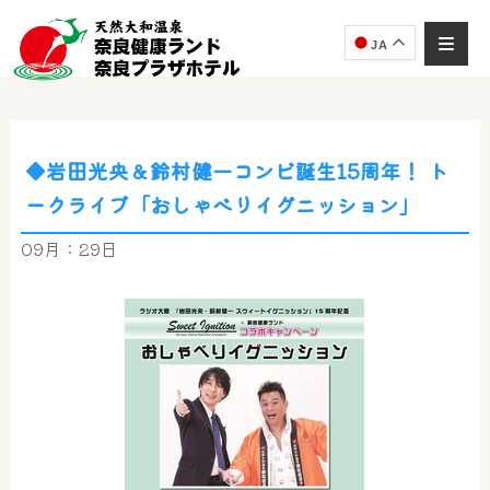
JA
◆岩田光央＆鈴村健一コンビ誕生15周年！ ト
ークライブ「おしゃべりイグニッション」
09月：29日