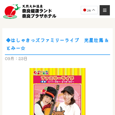
JA
◆はしゃきっズファミリーライブ 光星壮馬 &
奈良健康ランド
とみー☆
AIコンシェルジュ
オンライン
09月：23日
奈良健康ランド AIコンシェルジュです。
ご質問をお伺いします。