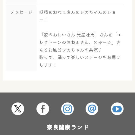
メッセージ
妖精とおねぇさんとシカちゃんのショ
ー！
大浴場
サウナ・岩盤浴
「歌のおにいさん 光星壮馬」さんと「エ
レクトーンのおねぇさん、とみー☆」さ
んとお風呂シカちゃんの共演♪
屋内レジャープール
グルメ
歌って、踊って楽しいステージをお届け
します！
奈良わんぱくランド
ボディケア
はしゃきっズ
その他施設
ご宿泊
奈良健康ランド