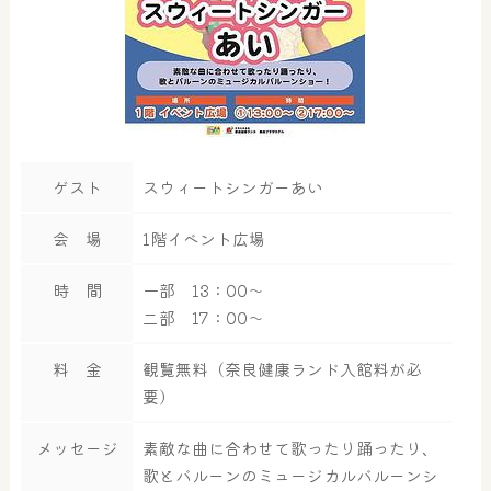
ゲスト
スウィートシンガーあい
会 場
1階イベント広場
時 間
一部 13：00～
二部 17：00～
料 金
観覧無料（奈良健康ランド入館料が必
要）
メッセージ
素敵な曲に合わせて歌ったり踊ったり、
大浴場
サウナ・岩盤浴
歌とバルーンのミュージカルバルーンシ