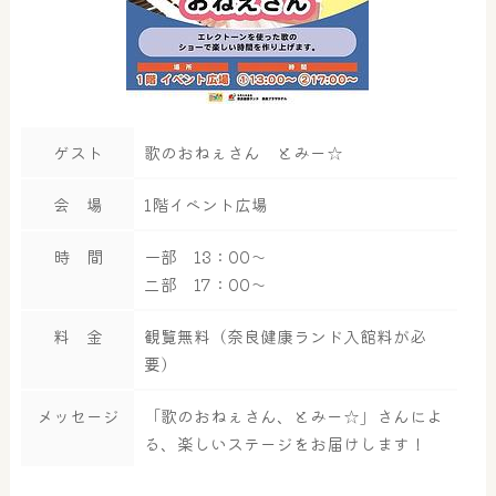
ゲスト
歌のおねぇさん とみー☆
会 場
1階イベント広場
時 間
一部 13：00～
二部 17：00～
料 金
観覧無料（奈良健康ランド入館料が必
要）
メッセージ
「歌のおねぇさん、とみー☆」さんによ
る、楽しいステージをお届けします！
大浴場
サウナ・岩盤浴