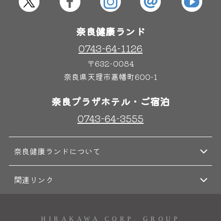
奈良健康ランド
奈良わんぱくランド
ボディケア
0743-64-1126
はしゃきっズ
〒632-0084
奈良県天理市嘉幡町600-1
奈良プラザホテル・ご宿泊
その他施設
ご宿泊
0743-64-3555
奈良健康ランドについて
関連リンク
HIRAKAWA CORP. GROUP