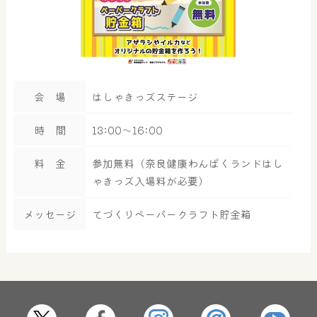
会 場
はしゃきっズステージ
時 間
13:00～16:00
料 金
参加無料（奈良健康わんぱくランドはし
ゃきっズ入場料が必要）
メッセージ
てづくりペーパークラフト貯金箱
大浴場
サウナ・岩盤浴
屋内レジャープール
グルメ