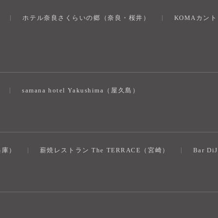
ホテル奈良さくらいの郷（奈良・桜井）
KOMAカン
）
samana hotel Yakushima（屋久島）
（兵庫）
薪焼レストラン The TERRACE（宮崎）
Bar D