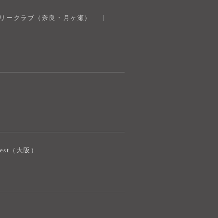
奈良健康ランド
トリークラブ（奈良・月ヶ瀬）
AIコンシェルジュ
オンライン
奈良健康ランド AIコンシェルジュです。
ご質問をお伺いします。
iJest（大阪）