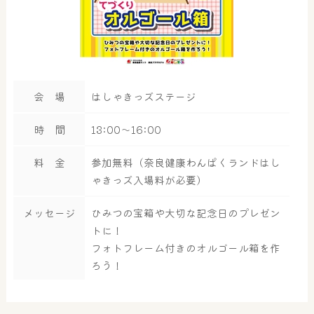
会 場
はしゃきっズステージ
時 間
13:00～16:00
料 金
参加無料（奈良健康わんぱくランドはし
ゃきっズ入場料が必要）
メッセージ
ひみつの宝箱や大切な記念日のプレゼン
トに！
フォトフレーム付きのオルゴール箱を作
ろう！
大浴場
サウナ・岩盤浴