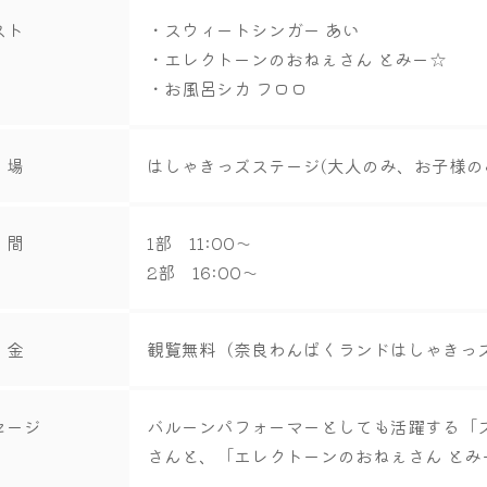
スト
・スウィートシンガー あい
・エレクトーンのおねぇさん とみー☆
・お風呂シカ フロロ
 場
はしゃきっズステージ(大人のみ、お子様
 間
1部 11:00～
2部 16:00～
 金
観覧無料（奈良わんぱくランドはしゃきっ
セージ
バルーンパフォーマーとしても活躍する「
さんと、「エレクトーンのおねぇさん とみ