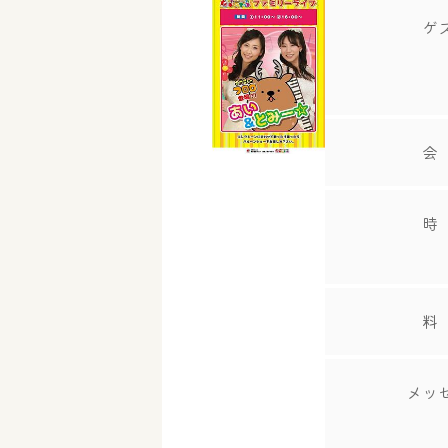
ゲ
会
時
料
メッ