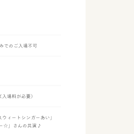
のみでのご入場不可
ズ入場料が必要）
スウィートシンガーあい」
ー☆」さんの共演♪