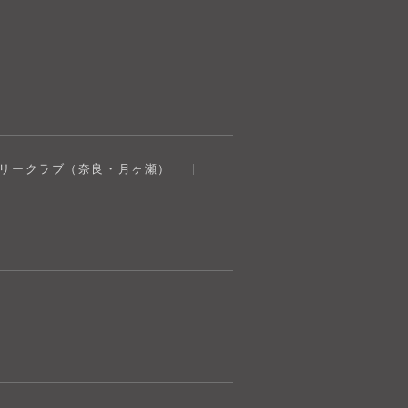
奈良健康ランド
トリークラブ（奈良・月ヶ瀬）
AIコンシェルジュ
オンライン
奈良健康ランド AIコンシェルジュです。
ご質問をお伺いします。