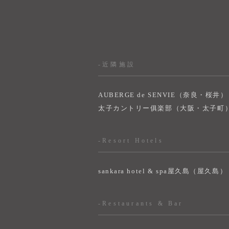
-近隣施設
AUBERGE de SENVIE（奈良・桜井）
太子カントリー俱楽部（大阪・太子町
-Resort Hotels
sankara hotel & spa屋久島（屋久島）
-Restaurants & Bar