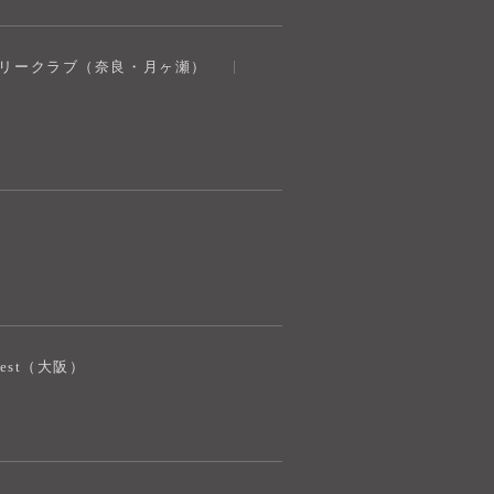
トリークラブ（奈良・月ヶ瀬）
iJest（大阪）