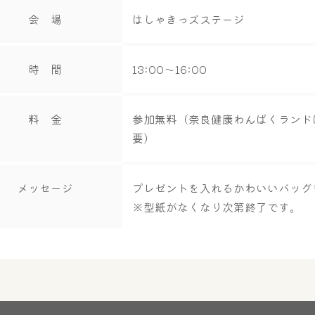
会 場
はしゃきっズステージ
時 間
13:00～16:00
料 金
参加無料（奈良健康わんぱくランド
要）
メッセージ
プレゼントを入れるかわいいバッグ
※型紙がなくなり次第終了です。