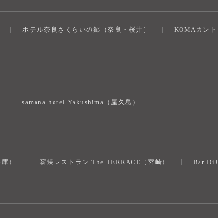
ホテル奈良さくらいの郷（奈良・桜井）
KOMAカン
）
samana hotel Yakushima（屋久島）
（兵庫）
薪焼レストラン The TERRACE（宮崎）
Bar D