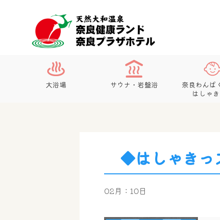
大浴場
サウナ・岩盤浴
奈良わんぱ
はしゃき
◆はしゃきっ
02月：10日