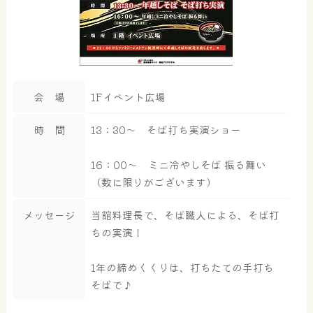
会 場
1Fイベント広場
時 間
13：30～ そば打ち実演ショー
16：00～ ミニ冷やしそば 振る舞い
（数に限りがございます）
メッセージ
当館料理長で、そば職人による、そば打
ちの実演！
1年の締めくくりは、打ちたての手打ち
大浴場
サウナ・岩盤浴
そばで♪