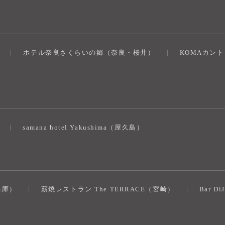
ホテル奈良さくらいの郷（奈良・桜井）
KOMAカン
）
samana hotel Yakushima（屋久島）
（兵庫）
薪焼レストラン The TERRACE（宮崎）
Bar D