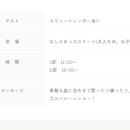
ゲスト
スウィートシンガーあい
会 場
はしゃきっズステージ(大人のみ、お
時 間
1部 11:00～
2部 16:00～
メッセージ
素敵な曲に合わせて歌ったり踊ったり
カルバルーンショー！