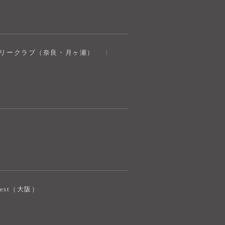
奈良健康ランド
トリークラブ（奈良・月ヶ瀬）
AIコンシェルジュ
オンライン
奈良健康ランド AIコンシェルジュです。
ご質問をお伺いします。
iJest（大阪）