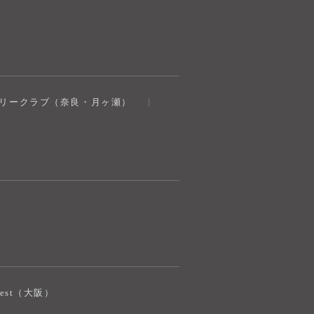
奈良健康ランド
トリークラブ（奈良・月ヶ瀬）
AIコンシェルジュ
オンライン
奈良健康ランド AIコンシェルジュです。
ご質問をお伺いします。
iJest（大阪）