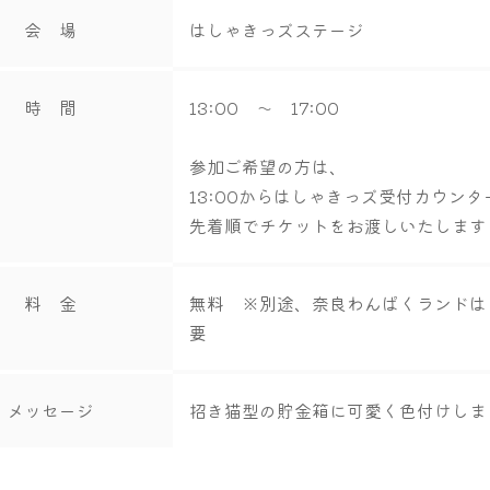
会 場
はしゃきっズステージ
時 間
13:00 ～ 17:00
参加ご希望の方は、
13:00からはしゃきっズ受付カウンタ
先着順でチケットをお渡しいたします
料 金
無料 ※別途、奈良わんぱくランドは
要
メッセージ
招き猫型の貯金箱に可愛く色付けしま