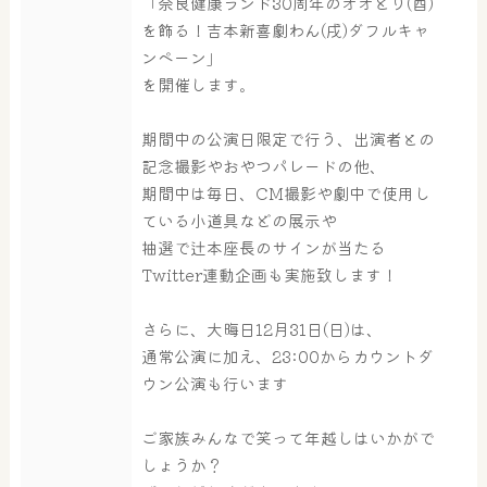
「奈良健康ランド30周年のオオとり(酉)
を飾る！吉本新喜劇わん(戌)ダフルキャ
ンペーン」
を開催します。
期間中の公演日限定で行う、出演者との
記念撮影やおやつパレードの他、
期間中は毎日、CM撮影や劇中で使用し
大浴場
サウナ・岩盤浴
ている小道具などの展示や
抽選で辻本座長のサインが当たる
Twitter連動企画も実施致します！
屋内レジャープール
グルメ
さらに、大晦日12月31日(日)は、
通常公演に加え、23:00からカウントダ
ウン公演も行います
奈良わんぱくランド
ボディケア
ご家族みんなで笑って年越しはいかがで
はしゃきっズ
しょうか？