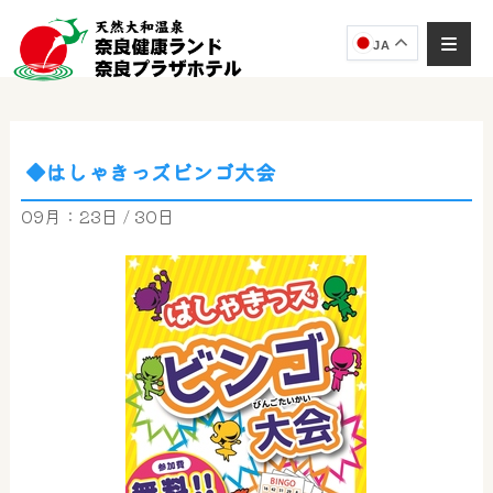
JA
◆はしゃきっズビンゴ大会
奈良健康ランド
AIコンシェルジュ
09月：23日 / 30日
オンライン
奈良健康ランド AIコンシェルジュです。
ご質問をお伺いします。