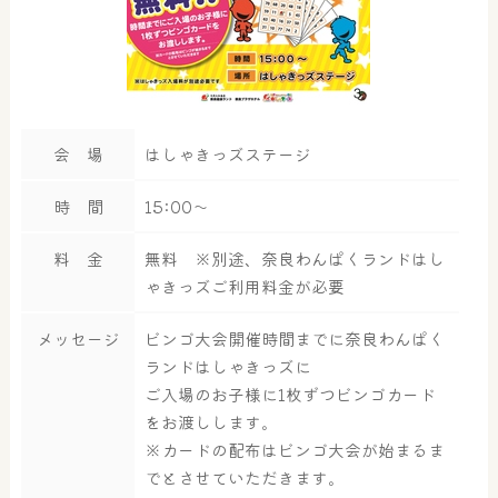
会 場
はしゃきっズステージ
時 間
15:00～
料 金
無料 ※別途、奈良わんぱくランドはし
ゃきっズご利用料金が必要
メッセージ
ビンゴ大会開催時間までに奈良わんぱく
ランドはしゃきっズに
ご入場のお子様に1枚ずつビンゴカード
をお渡しします。
※カードの配布はビンゴ大会が始まるま
大浴場
サウナ・岩盤浴
でとさせていただきます。