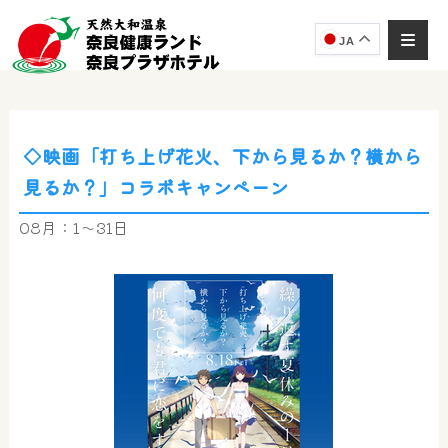
JA
◇映画「打ち上げ花火、下から見るか？横から
奈良健康ランド
見るか？」コラボキャンペーン
AIコンシェルジュ
オンライン
08月：1～31日
奈良健康ランド AIコンシェルジュです。
ご質問をお伺いします。