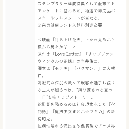
スタンプラリー達成特典として配布する
アンケートに答えると、抽選で非売品ポ
スターやプレスシートが当たる。
※奈良健康ランド入館料別途必要
＜映画「打ち上げ花火、下から見るか？
横から見るか？」＞
原作は『Love Letter』『リップヴァン
ウィンクルの花嫁』の岩井俊二。
脚本は『モテキ』『バクマン。』の大根
仁。
刺激的な作品の数々で観客を魅了し続け
る二人が綴るのは、“繰り返される夏の
一日”を描くラブストーリー。
総監督を務めるのは社会現象化した『化
物語』『魔法少女まどか☆マギカ』の新
房昭之。
独創性溢れる演出と映像表現でアニメ界