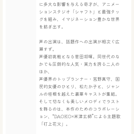
に多大な影響を与える奇才が、アニメー
ションスタジオ「シャフト」と最強タッ
大浴場
サウナ・岩盤浴
グを組み、イマジネーション豊かな世界
を紡ぎ出す。
声の出演は、話題作への出演が相次ぐ広
屋内レジャープール
グルメ
瀬すず。
声優初挑戦となる菅田将暉。同世代のな
かでも圧倒的な人気・実力を誇る二人の
奈良わんぱくランド
ボディケア
ほか、
はしゃきっズ
声優界のトップランナー・宮野真守、国
民的女優のひとり、松たか子と、ジャン
ルの垣根を越えた豪華キャストが集結。
そして切なくも美しいメロディでラスト
その他施設
ご宿泊
を飾るのは、本作のためのコラボレーシ
ョン、“DAOKO×米津玄師”による主題歌
「打上花火」。