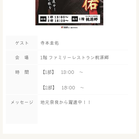
ゲスト
寺本圭佑
会 場
1階 ファミリーレストラン桃源郷
時 間
【1部】 13:00 ～
【2部】 18:00 ～
メッセージ
地元奈良から躍進中！！
大浴場
サウナ・岩盤浴