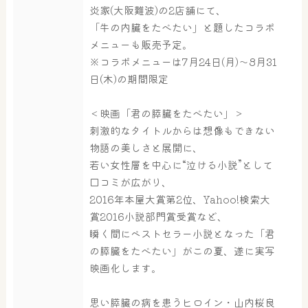
炎家(大阪難波)の2店舗にて、
「牛の内臓をたべたい」と題したコラボ
メニューも販売予定。
※コラボメニューは7月24日(月)～8月31
日(木)の期間限定
＜映画「君の膵臓をたべたい」＞
刺激的なタイトルからは想像もできない
物語の美しさと展開に、
若い女性層を中心に“泣ける小説”として
口コミが広がり、
2016年本屋大賞第2位、Yahoo!検索大
賞2016小説部門賞受賞など、
瞬く間にベストセラー小説となった「君
の膵臓をたべたい」がこの夏、遂に実写
映画化します。
思い膵臓の病を患うヒロイン・山内桜良