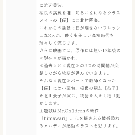
に浜辺美波。
大浴場
サウナ・岩盤浴
桜良の病気を唯一知ることになるクラス
メイトの【僕】には北村匠海。
これからの活動に目が離せないフレッシ
ュな2人が、儚くも美しい高校時代を
屋内レジャープール
グルメ
瑞々しく演じます。
さらに映画では、原作には無い12年後の
≪現在≫が描かれ、
≪過去≫と≪現在≫の2つの時間軸が交
奈良わんぱくランド
ボディケア
錯しながら物語が進んでいきます。
はしゃきっズ
そんな≪現在≫パートで教師となった
【僕】には小栗旬、桜良の親友【恭子】
を北川景子が演じ、物語を大きく揺り動
その他施設
ご宿泊
かします。
主題歌はMr.Childrenの新作
「himawari」。心を揺さぶる情感溢れ
るメロディが感動のラストを彩ります。