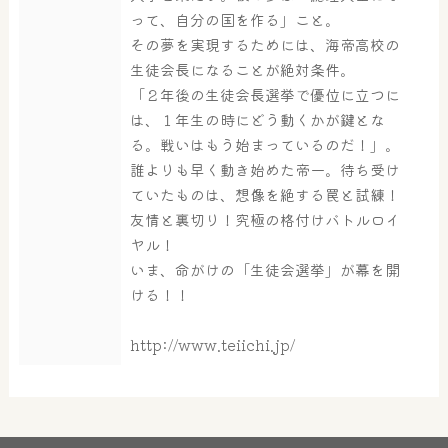
って、自分の国を作る」こと。
その夢を実現するためには、海帝高校の
生徒会長になることが絶対条件。
「２年後の生徒会長選挙で優位に立つに
は、１年生の時にどう動くかが鍵とな
る。戦いはもう始まっているのだ！」。
誰よりも早く動き始めた帝一。待ち受け
ていたものは、想像を絶する罠と試練！
友情と裏切り！究極の格付けバトルロイ
ヤル！
いま、命がけの「生徒会選挙」が幕を開
ける！！
http://www.teiichi.jp/