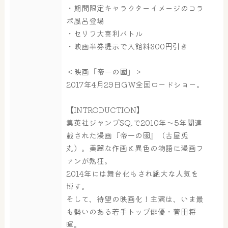
・期間限定キャラクターイメージのコラ
ボ風呂登場
・セリフ大喜利バトル
・映画半券提示で入館料300円引き
＜映画「帝一の國」＞
2017年4月29日GW全国ロードショー。
【INTRODUCTION】
集英社ジャンプSQ.で2010年～5年間連
載された漫画『帝一の國』（古屋兎
丸）。美麗な作画と異色の物語に漫画フ
ァンが熱狂。
2014年には舞台化もされ絶大な人気を
博す。
そして、待望の映画化！主演は、いま最
も勢いのある若手トップ俳優・菅田将
暉。