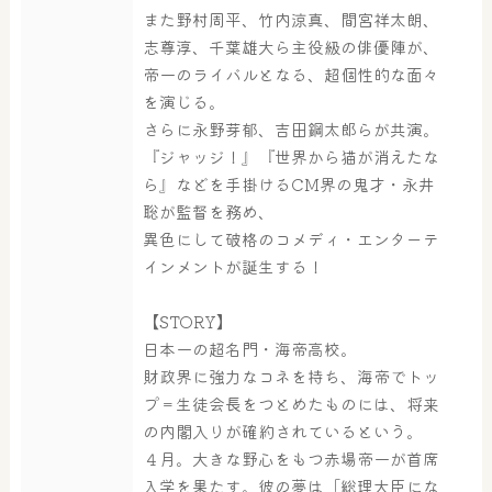
また野村周平、竹内涼真、間宮祥太朗、
志尊淳、千葉雄大ら主役級の俳優陣が、
帝一のライバルとなる、超個性的な面々
を演じる。
さらに永野芽郁、吉田鋼太郎らが共演。
大浴場
サウナ・岩盤浴
『ジャッジ！』『世界から猫が消えたな
ら』などを手掛けるCM界の鬼才・永井
聡が監督を務め、
異色にして破格のコメディ・エンターテ
屋内レジャープール
グルメ
インメントが誕生する！
【STORY】
日本一の超名門・海帝高校。
奈良わんぱくランド
ボディケア
財政界に強力なコネを持ち、海帝でトッ
はしゃきっズ
プ＝生徒会長をつとめたものには、将来
の内閣入りが確約されているという。
４月。大きな野心をもつ赤場帝一が首席
その他施設
ご宿泊
入学を果たす。彼の夢は「総理大臣にな