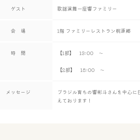
ゲスト
歌謡演舞一座響ファミリー
会 場
1階 ファミリーレストラン桃源郷
時 間
【1部】 13:00 ～
【2部】 18:00 ～
メッセージ
ブラジル育ちの響彬斗さんを中心に
えております！