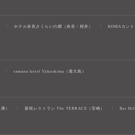
ホテル奈良さくらいの郷（奈良・桜井）
KOMAカン
）
samana hotel Yakushima（屋久島）
（兵庫）
薪焼レストラン The TERRACE（宮崎）
Bar D