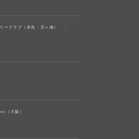
奈良健康ランド
トリークラブ（奈良・月ヶ瀬）
AIコンシェルジュ
オンライン
奈良健康ランド AIコンシェルジュです。
ご質問をお伺いします。
iJest（大阪）