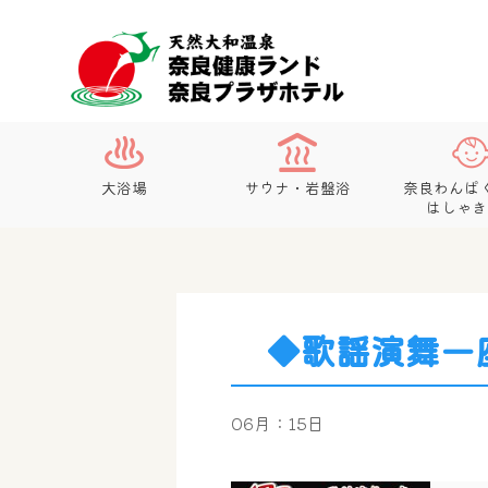
大浴場
サウナ・岩盤浴
奈良わんぱ
はしゃき
◆歌謡演舞一
06月：15日