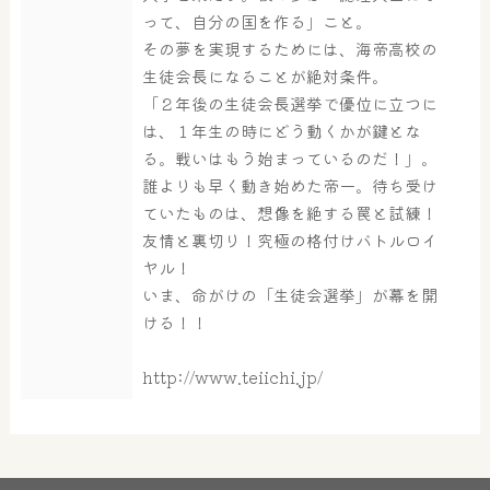
って、自分の国を作る」こと。
その夢を実現するためには、海帝高校の
生徒会長になることが絶対条件。
「２年後の生徒会長選挙で優位に立つに
は、１年生の時にどう動くかが鍵とな
る。戦いはもう始まっているのだ！」。
誰よりも早く動き始めた帝一。待ち受け
ていたものは、想像を絶する罠と試練！
友情と裏切り！究極の格付けバトルロイ
ヤル！
いま、命がけの「生徒会選挙」が幕を開
ける！！
http://www.teiichi.jp/