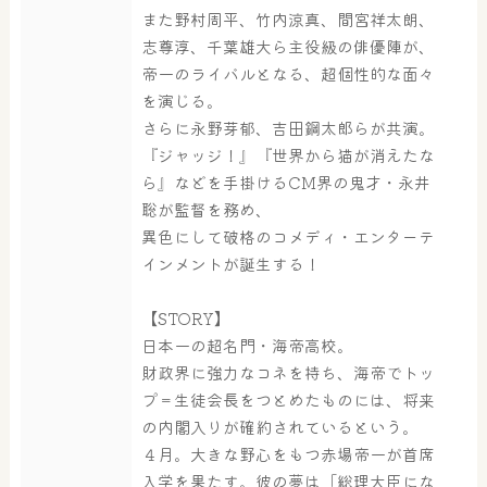
また野村周平、竹内涼真、間宮祥太朗、
志尊淳、千葉雄大ら主役級の俳優陣が、
帝一のライバルとなる、超個性的な面々
を演じる。
さらに永野芽郁、吉田鋼太郎らが共演。
大浴場
サウナ・岩盤浴
『ジャッジ！』『世界から猫が消えたな
ら』などを手掛けるCM界の鬼才・永井
聡が監督を務め、
異色にして破格のコメディ・エンターテ
屋内レジャープール
グルメ
インメントが誕生する！
【STORY】
日本一の超名門・海帝高校。
奈良わんぱくランド
ボディケア
財政界に強力なコネを持ち、海帝でトッ
はしゃきっズ
プ＝生徒会長をつとめたものには、将来
の内閣入りが確約されているという。
４月。大きな野心をもつ赤場帝一が首席
その他施設
ご宿泊
入学を果たす。彼の夢は「総理大臣にな