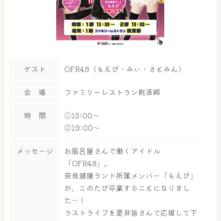
ゲスト
OFR48（もえぴ・みぃ・さとみん）
会 場
ファミリーレストラン桃源郷
時 間
①13:00～
②19:00～
メッセージ
お風呂屋さんで働くアイドル
「OFR48」。
奈良健康ランド所属メンバー「もえぴ」
が、このたび卒業することになりまし
た…！
大浴場
ラストライブを是非皆さんで応援して下
サウナ・岩盤浴