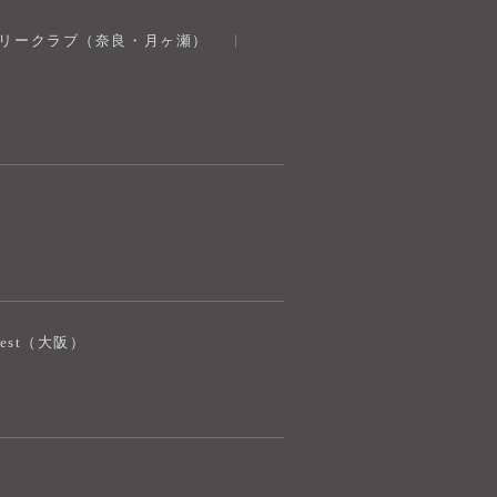
トリークラブ（奈良・月ヶ瀬）
iJest（大阪）