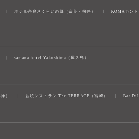
ホテル奈良さくらいの郷（奈良・桜井）
KOMAカン
）
samana hotel Yakushima（屋久島）
（兵庫）
薪焼レストラン The TERRACE（宮崎）
Bar D