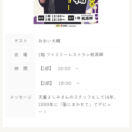
ゲスト
おおい大輔
会 場
1階 ファミリーレストラン桃源郷
時 間
【1部】 13:00 ～
【2部】 18:00 ～
メッセージ
天童よしみさんのスタッフとして14年、
1999年に「風にまかせて」でデビュ
ー！
大浴場
サウナ・岩盤浴