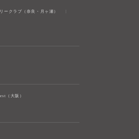
トリークラブ（奈良・月ヶ瀬）
iJest（大阪）