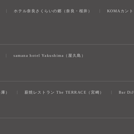
ホテル奈良さくらいの郷（奈良・桜井）
KOMAカン
）
samana hotel Yakushima（屋久島）
（兵庫）
薪焼レストラン The TERRACE（宮崎）
Bar D