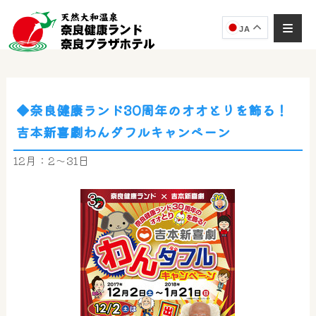
JA
◆奈良健康ランド30周年のオオとりを飾る！
奈良健康ランド
吉本新喜劇わんダフルキャンペーン
AIコンシェルジュ
オンライン
12月：2～31日
奈良健康ランド AIコンシェルジュです。
ご質問をお伺いします。