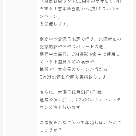
「奈良健康ランド30周年のオオとり(酉)
を飾る！吉本新喜劇わん(戌)ダフルキャ
ンペーン」
を開催します。
期間中の公演日限定で行う、出演者との
記念撮影やおやつパレードの他、
期間中は毎日、CM撮影や劇中で使用し
大浴場
サウナ・岩盤浴
ている小道具などの展示や
抽選で辻本座長のサインが当たる
Twitter連動企画も実施致します！
屋内レジャープール
グルメ
さらに、大晦日12月31日(日)は、
通常公演に加え、23:00からカウントダ
ウン公演も行います
奈良わんぱくランド
ボディケア
ご家族みんなで笑って年越しはいかがで
はしゃきっズ
しょうか？