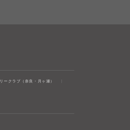
奈良健康ランド
トリークラブ（奈良・月ヶ瀬）
AIコンシェルジュ
オンライン
奈良健康ランド AIコンシェルジュです。
ご質問をお伺いします。