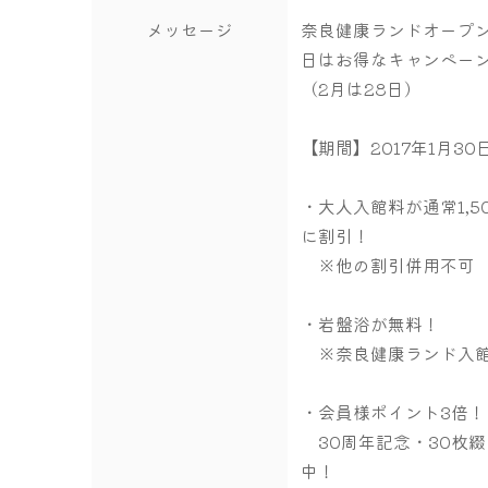
メッセージ
奈良健康ランドオープン
日はお得なキャンペー
（2月は28日）
【期間】2017年1月30
・大人入館料が通常1,500
に割引！
※他の割引併用不可
・岩盤浴が無料！
※奈良健康ランド入館
・会員様ポイント3倍！
30周年記念・30枚
中！