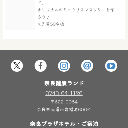
て、
大浴場
サウナ・岩盤浴
オリジナルのミニクリスマスツリーを作
ろう♪
※先着50名様
屋内レジャープール
グルメ
奈良わんぱくランド
ボディケア
はしゃきっズ
奈良健康ランド
その他施設
ご宿泊
0743-64-1126
〒632-0084
奈良県天理市嘉幡町600-1
奈良プラザホテル・ご宿泊