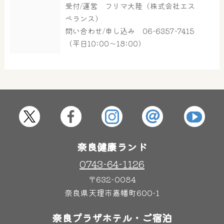
受付/運営 フリマ大陸（株式会社エス
大浴場
サウナ・岩盤浴
ペランス）
問い合わせ/申し込み 06-6357-7415
（平日10:00～18:00）
屋内レジャープール
グルメ
奈良わんぱくランド
ボディケア
はしゃきっズ
奈良健康ランド
その他施設
ご宿泊
0743-64-1126
〒632-0084
奈良県天理市嘉幡町600-1
奈良プラザホテル・ご宿泊