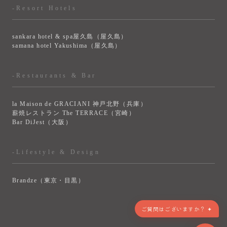
-Resort Hotels
sankara hotel & spa屋久島（屋久島）
samana hotel Yakushima（屋久島）
-Restaurants & Bar
la Maison de GRACIANI 神戸北野（兵庫）
薪焼レストラン The TERRACE（宮崎）
Bar DiJest（大阪）
-Lifestyle & Design
Brandze（東京・目黒）
> VIEW MORE