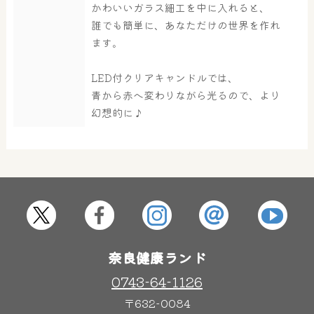
かわいいガラス細工を中に入れると、
誰でも簡単に、あなただけの世界を作れ
大浴場
サウナ・岩盤浴
ます。
LED付クリアキャンドルでは、
青から赤へ変わりながら光るので、より
屋内レジャープール
グルメ
幻想的に♪
奈良わんぱくランド
ボディケア
はしゃきっズ
その他施設
ご宿泊
奈良健康ランド
0743-64-1126
〒632-0084