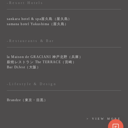
-Resort Hotels
sankara hotel & spa屋久島（屋久島）
samana hotel Yakushima（屋久島）
-Restaurants & Bar
la Maison de GRACIANI 神戸北野（兵庫）
薪焼レストラン The TERRACE（宮崎）
Bar DiJest（大阪）
-Lifestyle & Design
Brandze（東京・目黒）
> VIEW MORE