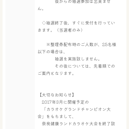
後からの抽選参加は出来ませ
大浴場
サウナ・岩盤浴
ん。
◇抽選終了後、すぐに受付を行ってい
屋内レジャープール
グルメ
きます。（当選者のみ）
※整理券配布時のご人数が、25名様
以下の場合は、
奈良わんぱくランド
ボディケア
抽選を実施致しません。
はしゃきっズ
その後については、先着順での
ご案内となります。
その他施設
ご宿泊
【大切なお知らせ】
2017年3月に開催予定の
「カラオケグランドチャンピオン大
会」をもちまして、
奈良健康ランドカラオケ大会を終了致