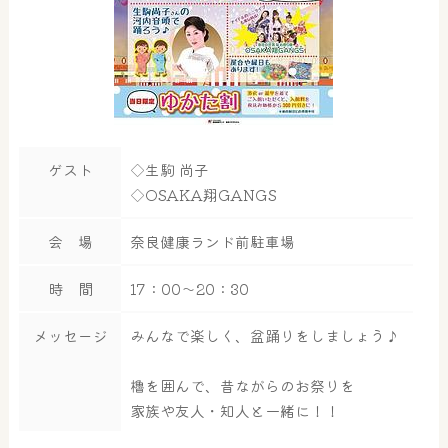
ゲスト
◇生駒 尚子
◇OSAKA翔GANGS
会 場
奈良健康ランド前駐車場
時 間
17：00～20：30
メッセージ
みんなで楽しく、盆踊りをしましょう♪
櫓を囲んで、昔ながらのお祭りを
大浴場
サウナ・岩盤浴
家族や友人・知人と一緒に！！