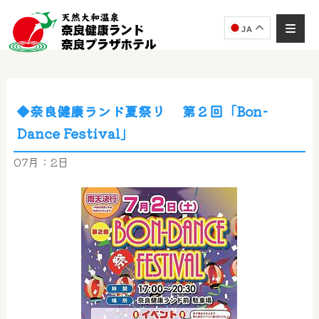
JA
◆奈良健康ランド夏祭り 第２回「Bon-
奈良健康ランド
Dance Festival」
AIコンシェルジュ
オンライン
07月：2日
奈良健康ランド AIコンシェルジュです。
ご質問をお伺いします。