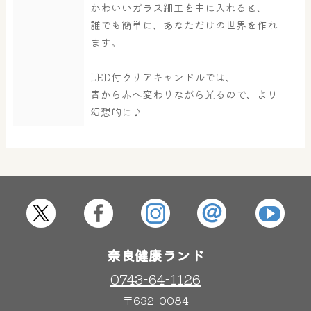
かわいいガラス細工を中に入れると、
誰でも簡単に、あなただけの世界を作れ
大浴場
サウナ・岩盤浴
ます。
LED付クリアキャンドルでは、
青から赤へ変わりながら光るので、より
屋内レジャープール
グルメ
幻想的に♪
奈良わんぱくランド
ボディケア
はしゃきっズ
その他施設
ご宿泊
奈良健康ランド
0743-64-1126
〒632-0084