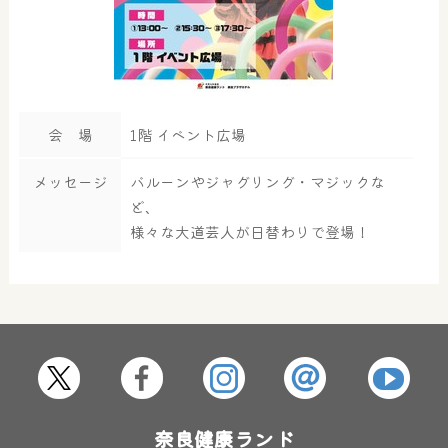
会 場
1階 イベント広場
メッセージ
バルーンやジャグリング・マジックな
ど、
様々な大道芸人が日替わりで登場！
大浴場
サウナ・岩盤浴
屋内レジャープール
グルメ
奈良健康ランド