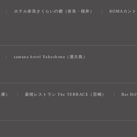
ホテル奈良さくらいの郷（奈良・桜井）
KOMAカン
）
samana hotel Yakushima（屋久島）
（兵庫）
薪焼レストラン The TERRACE（宮崎）
Bar D