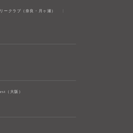
奈良健康ランド
トリークラブ（奈良・月ヶ瀬）
AIコンシェルジュ
オンライン
奈良健康ランド AIコンシェルジュです。
ご質問をお伺いします。
iJest（大阪）