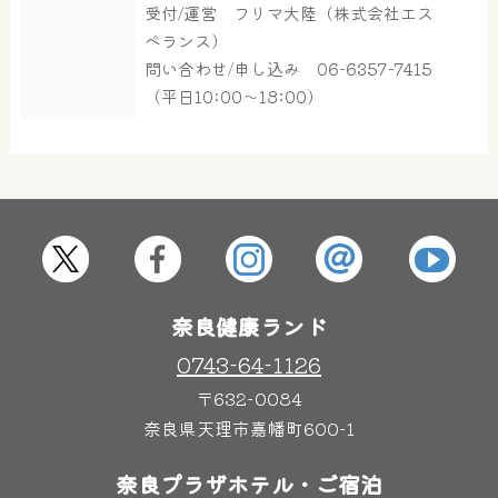
受付/運営 フリマ大陸（株式会社エス
大浴場
サウナ・岩盤浴
ペランス）
問い合わせ/申し込み 06-6357-7415
（平日10:00～18:00）
屋内レジャープール
グルメ
奈良わんぱくランド
ボディケア
はしゃきっズ
奈良健康ランド
その他施設
ご宿泊
0743-64-1126
〒632-0084
奈良県天理市嘉幡町600-1
奈良プラザホテル・ご宿泊