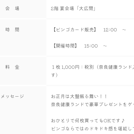
会 場
2階 宴会場「大広間」
時 間
【ビンゴカード販売】 12:00 ～
【開催時間】 15:00 ～
料 金
１枚 1,000円：税別（奈良健康ラン
す）
メッセージ
お正月は大盤振る舞い！！
奈良健康ランドで豪華プレゼントをゲ
おひとりで何枚買ってもOKです♪
ビンゴならではのドキドキ感を堪能し