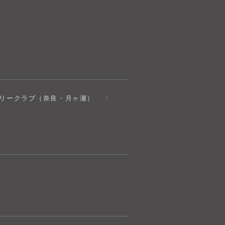
奈良健康ランド
トリークラブ（奈良・月ヶ瀬）
AIコンシェルジュ
オンライン
奈良健康ランド AIコンシェルジュです。
ご質問をお伺いします。