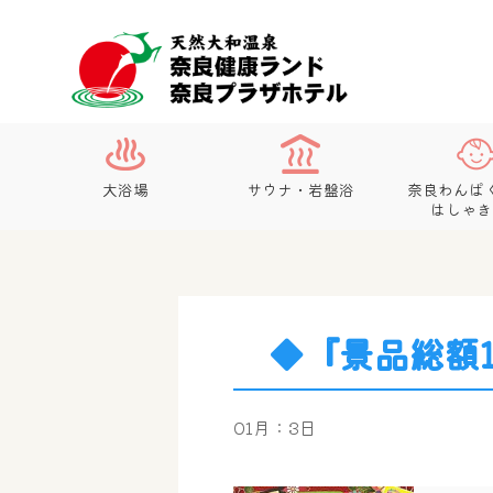
大浴場
サウナ・岩盤浴
奈良わんぱ
はしゃき
◆『景品総額
01月：3日