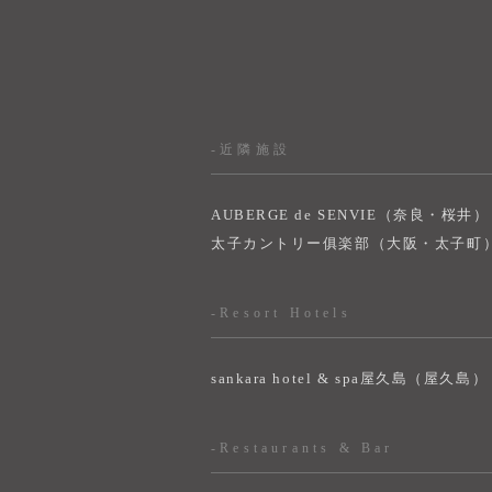
-近隣施設
AUBERGE de SENVIE（奈良・桜井）
太子カントリー俱楽部（大阪・太子町
-Resort Hotels
sankara hotel & spa屋久島（屋久島）
-Restaurants & Bar