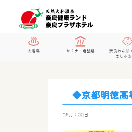
大浴場
サウナ・岩盤浴
奈良わんぱ
はしゃき
◆京都明徳高
09月：22日