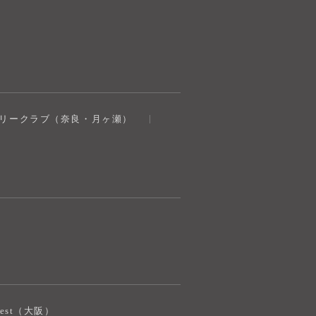
奈良健康ランド
トリークラブ（奈良・月ヶ瀬）
AIコンシェルジュ
オンライン
奈良健康ランド AIコンシェルジュです。
ご質問をお伺いします。
iJest（大阪）