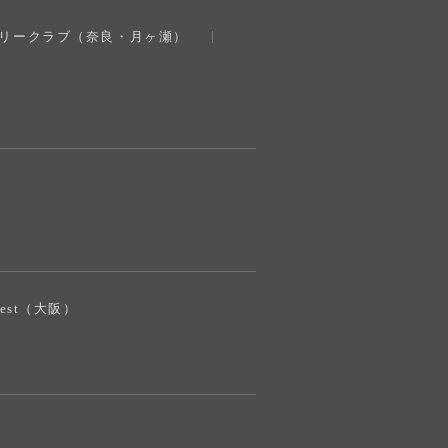
奈良健康ランド
トリークラブ（奈良・月ヶ瀬）
AIコンシェルジュ
オンライン
奈良健康ランド AIコンシェルジュです。
ご質問をお伺いします。
iJest（大阪）