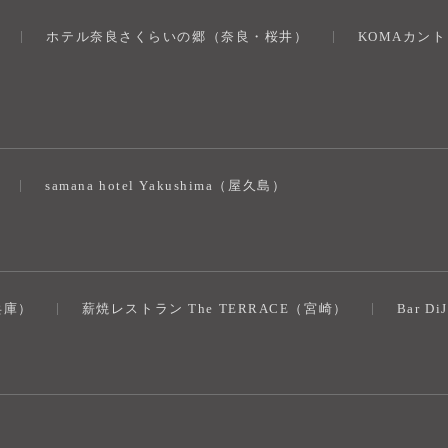
ホテル奈良さくらいの郷（奈良・桜井）
KOMAカン
）
samana hotel Yakushima（屋久島）
（兵庫）
薪焼レストラン The TERRACE（宮崎）
Bar D