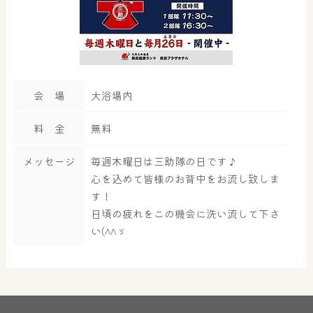
会 場
大浴場内
料 金
無料
メッセージ
毎週木曜日は三助隊の日です♪
心を込めて皆様のお背中をお流し致しま
す！
日頃の疲れをこの機会に洗い流して下さ
い(^^ゞ
大浴場
サウナ・岩盤浴