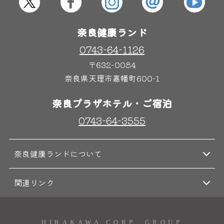
奈良健康ランド
奈良わんぱくランド
ボディケア
0743-64-1126
はしゃきっズ
〒632-0084
奈良県天理市嘉幡町600-1
奈良プラザホテル・ご宿泊
その他施設
ご宿泊
0743-64-3555
奈良健康ランドについて
関連リンク
HIRAKAWA CORP. GROUP