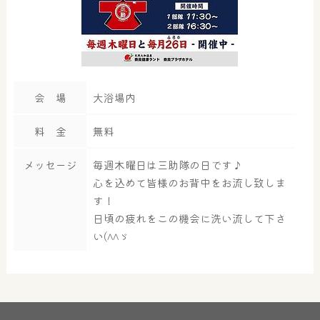
会 場
大浴場内
料 金
無料
メッセージ
毎週木曜日は三助隊の日です♪
心を込めて皆様のお背中をお流し致しま
す！
日頃の疲れをこの機会に洗い流して下さ
い(^^ゞ
大浴場
サウナ・岩盤浴