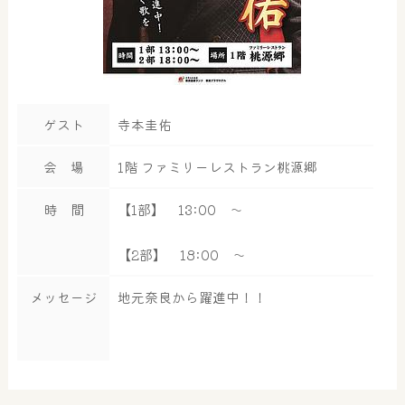
ゲスト
寺本圭佑
会 場
1階 ファミリーレストラン桃源郷
時 間
【1部】 13:00 ～
【2部】 18:00 ～
メッセージ
地元奈良から躍進中！！
大浴場
サウナ・岩盤浴