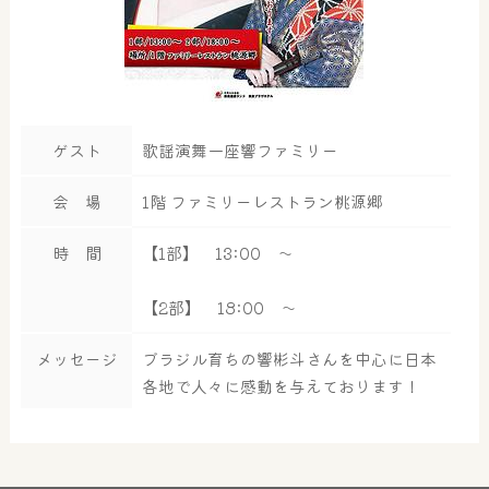
ゲスト
歌謡演舞一座響ファミリー
会 場
1階 ファミリーレストラン桃源郷
時 間
【1部】 13:00 ～
【2部】 18:00 ～
メッセージ
ブラジル育ちの響彬斗さんを中心に日本
各地で人々に感動を与えております！
大浴場
サウナ・岩盤浴