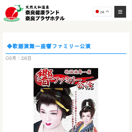
JA
◆歌謡演舞一座響ファミリー公演
奈良健康ランド
AIコンシェルジュ
03月：26日
オンライン
奈良健康ランド AIコンシェルジュです。
ご質問をお伺いします。