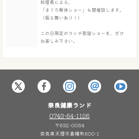
料理長による、
「まぐろ解体ショー」も開催致します。
大浴場
サウナ・岩盤浴
（振る舞いあり！）
この日限定のランチ歌謡ショーを、ぜひ
お楽しみ下さい。
屋内レジャープール
グルメ
奈良わんぱくランド
ボディケア
はしゃきっズ
奈良健康ランド
その他施設
ご宿泊
0743-64-1126
〒632-0084
奈良県天理市嘉幡町600-1