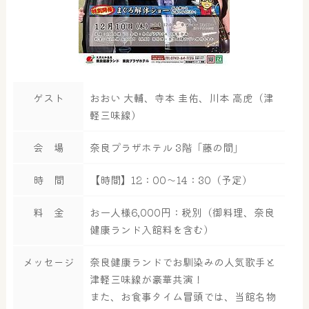
ゲスト
おおい 大輔、寺本 圭佑、川本 高虎（津
軽三味線）
会 場
奈良プラザホテル 3階「藤の間」
時 間
【時間】12：00～14：30（予定）
料 金
お一人様6,000円：税別（御料理、奈良
健康ランド入館料を含む）
メッセージ
奈良健康ランドでお馴染みの人気歌手と
津軽三味線が豪華共演！
また、お食事タイム冒頭では、当館名物