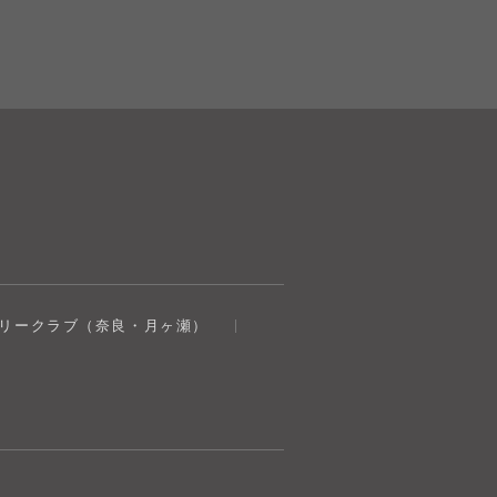
奈良健康ランド
トリークラブ（奈良・月ヶ瀬）
AIコンシェルジュ
オンライン
奈良健康ランド AIコンシェルジュです。
ご質問をお伺いします。