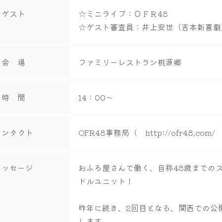
ゲスト
☆ミニライブ：ＯＦＲ48
☆ゲスト審査員：井上安世（吉本新喜劇
会 場
ファミリーレストラン桃源郷
時 間
14：00～
コンタクト
OFR48事務局（ http://ofr48.com
メッセージ
おふろ屋さんで働く、自称48歳までの
ドルユニット！
昨年に続き、2回目となる、関西での公
します。