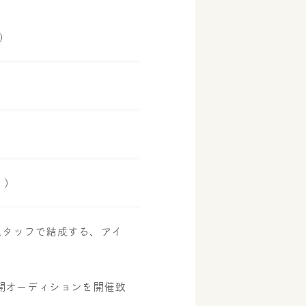
）
/ ）
スタッフで結成する、アイ
開オーディションを開催致