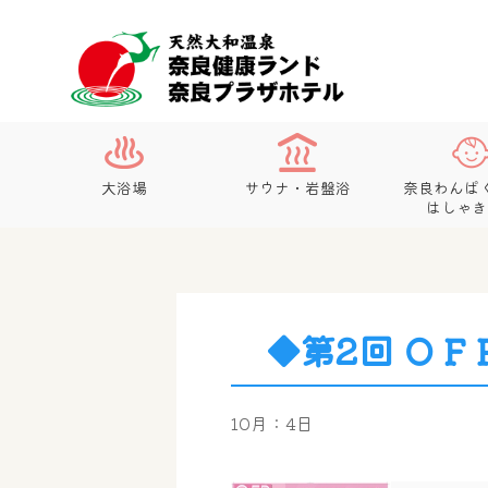
大浴場
サウナ・岩盤浴
奈良わんぱ
はしゃき
◆第2回 ＯＦ
10月：4日