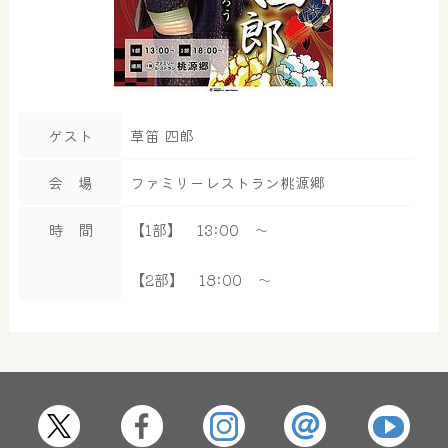
ゲスト
草笛 四郎
会 場
ファミリーレストラン桃源郷
時 間
【1部】 13:00 ～
【2部】 18:00 ～
大浴場
サウナ・岩盤浴
屋内レジャープール
グルメ